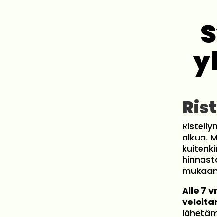
S
y
Ris
Risteily
alkua. M
kuitenki
hinnasta
mukaan 
Alle 7 
veloita
lähetäm