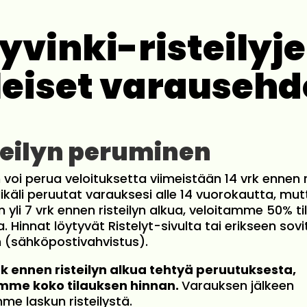
yvinki-risteilyj
leiset varausehd
teilyn peruminen
n voi perua veloituksetta viimeistään 14 vrk ennen r
ikäli peruutat varauksesi alle 14 vuorokautta, mut
n yli 7 vrk ennen risteilyn alkua, veloitamme 50% t
. Hinnat löytyvät Ristelyt-sivulta tai erikseen sov
(sähköpostivahvistus).
vrk ennen risteilyn alkua tehtyä peruutuksesta,
mme koko tilauksen hinnan.
Varauksen jälkeen
me laskun risteilystä.