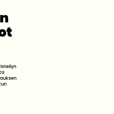
en
ot
isteilyn
ta
ilauksen
itun