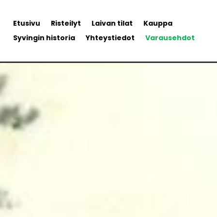
Etusivu
Risteilyt
Laivan tilat
Kauppa
Syvingin historia
Yhteystiedot
Varausehdot