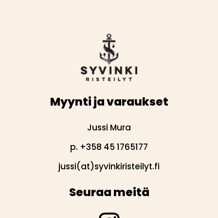
Myynti ja varaukset
Jussi Mura
p. +358 45 1765177
jussi(at)syvinkiristeilyt.fi
Seuraa meitä