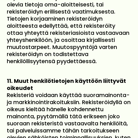
olevia tietoja oma-aloitteisesti, tai
rekisteröidyn erillisestä vaatimuksesta.
Tietojen korjaaminen rekisteröidyn
aloitteesta edellyttää, että rekisteröity
ottaa yhteyttä rekisteriasioista vastaavaan
yhteyshenkilöön, ja osoittaa kirjallisesti
muutostarpeet. Muutospyyntöjä varten
rekisteröidyn on todistettava
henkilöllisyytensä pyydettäessä.
11. Muut henkilötietojen käyttöön liittyvät
oikeudet
Rekisteriä voidaan käyttää suoramainonta-
ja markkinointirakoituksiin. Rekisteröidyllä on
oikeus kieltää hänelle kohdennettu
mainonta, pyytämällä tätä erikseen joko
suoraan rekisteristä vastaavalta henkilöltä,
tai palveluissamme tähän tarkoitukseen
olevien sähköisten toiminnallisuuksien, kuten