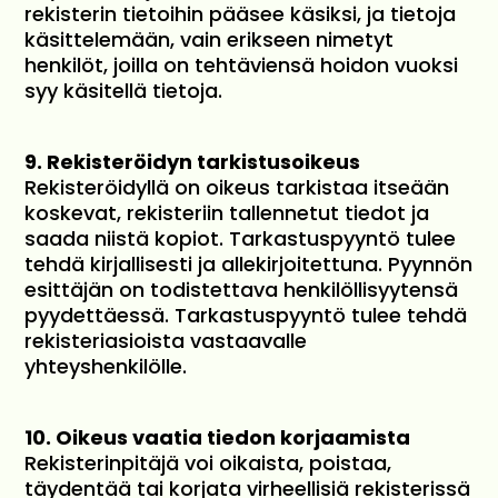
rekisterin tietoihin pääsee käsiksi, ja tietoja
käsittelemään, vain erikseen nimetyt
henkilöt, joilla on tehtäviensä hoidon vuoksi
syy käsitellä tietoja.
9. Rekisteröidyn tarkistusoikeus
Rekisteröidyllä on oikeus tarkistaa itseään
koskevat, rekisteriin tallennetut tiedot ja
saada niistä kopiot. Tarkastuspyyntö tulee
tehdä kirjallisesti ja allekirjoitettuna. Pyynnön
esittäjän on todistettava henkilöllisyytensä
pyydettäessä. Tarkastuspyyntö tulee tehdä
rekisteriasioista vastaavalle
yhteyshenkilölle.
10. Oikeus vaatia tiedon korjaamista
Rekisterinpitäjä voi oikaista, poistaa,
täydentää tai korjata virheellisiä rekisterissä