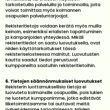
tarkoitetuilla palveluilla ja toiminnoilla, joita
voivat toimittaa myös kolmannen
osapuolen palveluntarjoajat.
Rekisteritietoja voidaan kerätä myös muilla
keinoin, esimerkiksi erialisten tapahtuminen
ja kampanjoiden yhteydessä. Mikäli
rekisteritiedot on saatu luovutuksella, ovat
niiden käyttötarkoitukset tässä
rekisteriselosteessa mainitut. Luovutusten
kautta saadut tiedot perustuvat
kumppaneilta saatuihin rekisteritietoihin.
6. Tietojen säännönmukaiset luovutukset
Rekisterin luottamuksellisia tietoja ei
luovuteta kolmansille osapuolille, pois lukien
ne luotetut kumppanimme, jotka edistävät
liiketoimintaamme tai auttavat meitä
palveluidemme tarjoamisessa. Näiden