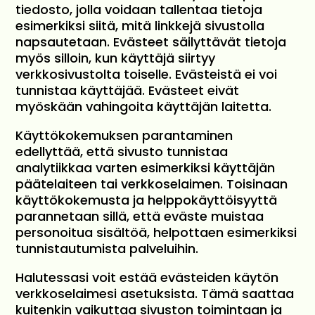
tiedosto, jolla voidaan tallentaa tietoja
esimerkiksi siitä, mitä linkkejä sivustolla
napsautetaan. Evästeet säilyttävät tietoja
myös silloin, kun käyttäjä siirtyy
verkkosivustolta toiselle. Evästeistä ei voi
tunnistaa käyttäjää. Evästeet eivät
myöskään vahingoita käyttäjän laitetta.
Käyttökokemuksen parantaminen
edellyttää, että sivusto tunnistaa
analytiikkaa varten esimerkiksi käyttäjän
päätelaiteen tai verkkoselaimen. Toisinaan
käyttökokemusta ja helppokäyttöisyyttä
parannetaan sillä, että eväste muistaa
personoitua sisältöä, helpottaen esimerkiksi
tunnistautumista palveluihin.
Halutessasi voit estää evästeiden käytön
verkkoselaimesi asetuksista. Tämä saattaa
kuitenkin vaikuttaa sivuston toimintaan ja